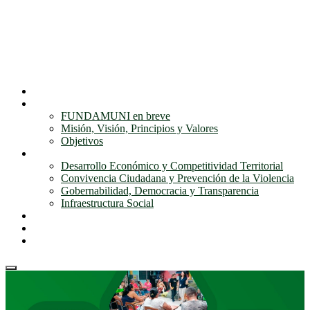
Inicio
Nosotros
FUNDAMUNI en breve
Misión, Visión, Principios y Valores
Objetivos
Nuestros programas
Desarrollo Económico y Competitividad Territorial
Convivencia Ciudadana y Prevención de la Violencia
Gobernabilidad, Democracia y Transparencia
Infraestructura Social
Noticias
Galería Fundamuni
Contactos