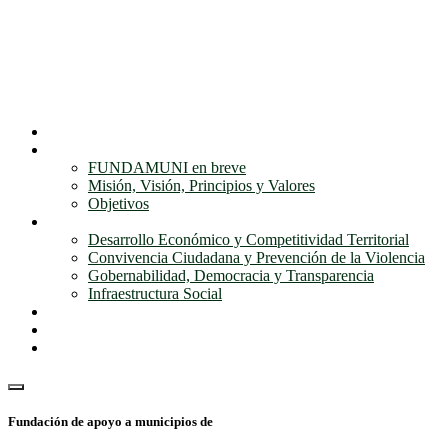
Inicio
Nosotros
FUNDAMUNI en breve
Misión, Visión, Principios y Valores
Objetivos
Nuestros programas
Desarrollo Económico y Competitividad Territorial
Convivencia Ciudadana y Prevención de la Violencia
Gobernabilidad, Democracia y Transparencia
Infraestructura Social
Noticias
Galería Fundamuni
Contactos
Fundación de apoyo a municipios de